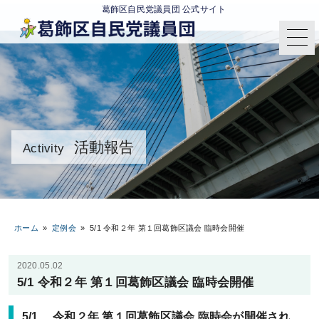
葛飾区自民党議員団 公式サイト
活動報告
Activity
ホーム
»
定例会
»
5/1 令和２年 第１回葛飾区議会 臨時会開催
2020.05.02
5/1 令和２年 第１回葛飾区議会 臨時会開催
5/1 令和２年 第１回葛飾区議会 臨時会が開催され、