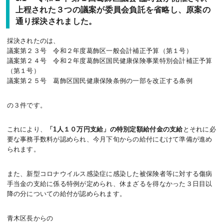
上程された３つの議案が委員会負託を省略し、原案の
通り採決されました。
採決されたのは、
議案第２３号 令和２年度葛飾区一般会計補正予算（第１号）
議案第２４号 令和２年度葛飾区国民健康保険事業特別会計補正予算
（第１号）
議案第２５号 葛飾区国民健康保険条例の一部を改正する条例
の３件です。
これにより、
「1人１０万円支給」の特別定額給付金の支給
とそれに必
要な事務手数料が認められ、今月下旬からの給付にむけて準備が進め
られます。
また、新型コロナウイルス感染症に感染した被保険者等に対する傷病
手当金の支給に係る特例が定められ、休まざるを得なかった３日目以
降の分についての給付が認められます。
青木区長からの