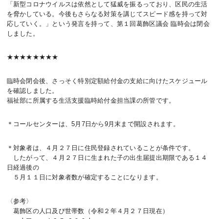
「新型コロナウイルスは依然として猛威を振るっており、区民の生活
を脅かしている。今後もさらなる対策を講じてスピード感を持って対
応していく。」という発言を持って、第１回葛飾区議会 臨時会は閉会
しました。
★★★★★★★★
臨時会閉会後、さっそく特別定額給付金の支給に向けたスケジュール
を確認しました。
福祉部に所属する生活支援臨時給付金担当課の所管です。
＊コールセンターは、5月7日から9月末まで開設されます。
＊対象者は、４月２７日に住民登録されていることが条件です。
したがって、４月２７日に生まれた子の出生届提出期限である１４
日経過後の
５月１１日に対象者数が確定することになります。
〈参考〉
葛飾区の人口及び世帯数（令和２年４月２７日現在）