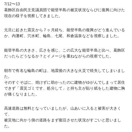
7/12〜13
葛飾区自由民主党議員団で能登半島の被災状況ならびに復興に向けた
現在の様子を視察してきました。
元旦に起きた震災から７ヶ月経ち、能登半島の復興がどう進んでいる
か、内灘町、穴水町、輪島、七尾、和倉温泉などを視察しました。
能登半島の大きさ、広さを感じ、この広大な能登半島と比べ、葛飾区
だったらどうなるか？とイメージを重ねながらの視察でした。
朝市で有名な輪島の町は、地震後の大きな火災で焼失してしまいまし
た。
そのすぐそばに、焼けずに助かったのに建物がゆがんでしまって居住
できず「震災ゴミです、処分して」と持ち主が貼り紙をした建物に胸
が痛くなりました。
高速道路は無料となっていましたが、山あいに入ると被害が大きく
て、
被災地に向かう側の道路をまず復旧させた状況がすごいと思いまし
た。