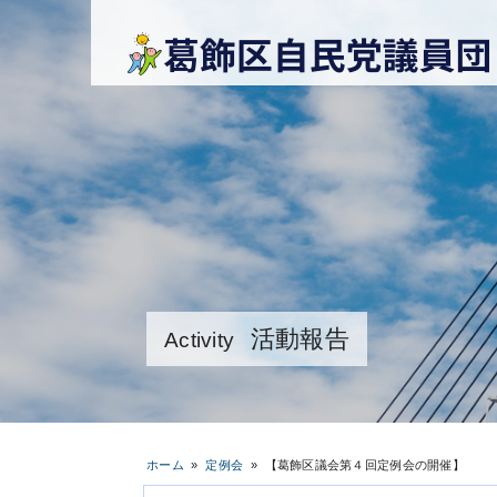
活動報告
Activity
ホーム
»
定例会
»
【葛飾区議会第４回定例会の開催】