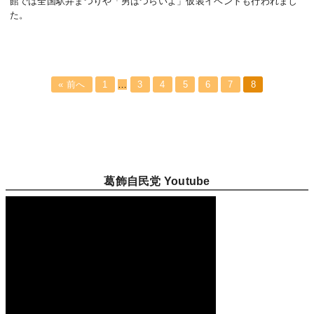
館では全国駅弁まつりや「男はつらいよ」仮装イベントも行われまし
た。
« 前へ
1
…
3
4
5
6
7
8
葛飾自民党 Youtube