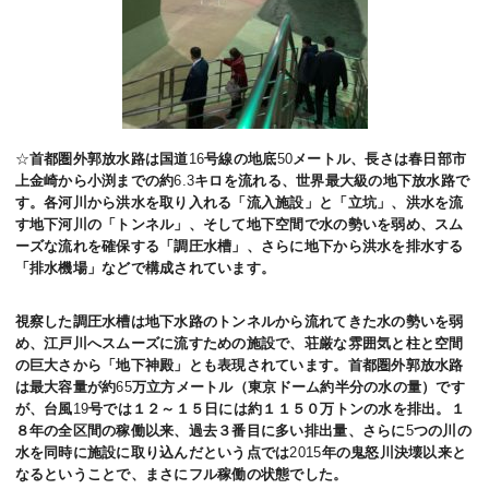
☆
首都圏外郭放水路は国道
16
号線の地底
50
メートル、長さは春日部市
上金崎から小渕までの約
6.3
キロを流れる、世界最大級の地下放水路で
す。各河川から洪水を取り入れる「流入施設」と「立坑」、洪水を流
す地下河川の「トンネル」、そして地下空間で水の勢いを弱め、スム
ーズな流れを確保する「調圧水槽」、さらに地下から洪水を排水する
「排水機場」などで構成されています。
視察した調圧水槽は地下水路のトンネルから流れてきた水の勢いを弱
め、江戸川へスムーズに流すための施設で、荘厳な雰囲気と柱と空間
の巨大さから「地下神殿」とも表現されています。首都圏外郭放水路
は最大容量が約
65
万立方メートル（東京ドーム約半分の水の量）です
が、台風
19
号では１２～１５日には約１１５０万トンの水を排出。１
８年の全区間の稼働以来、過去３番目に多い排出量、さらに
5
つの川の
水を同時に施設に取り込んだという点では
2015
年の鬼怒川決壊以来と
なるということで、まさにフル稼働の状態でした。