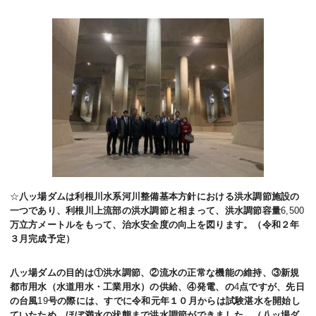
☆
八ッ場ダムは利根川水系河川整備基本方針における洪水調節施設の
一つであり、利根川上流部の洪水調節と相まって、洪水調節容量
6
,
500
万立方メートルをもって、治水安全度の向上を図ります。（令和２年
３月完成予定）
八ッ場ダムの目的は①洪水調節、②流水の正常な機能の維持、③新規
都市用水（水道用水・工業用水）の供給、④発電、の
4
点ですが、先日
の台風
19
号の際には、すでに令和元年１０月からは試験湛水を開始し
ていたため、ほぼ満水の状態まで洪水調節ができました。（八ッ場ダ