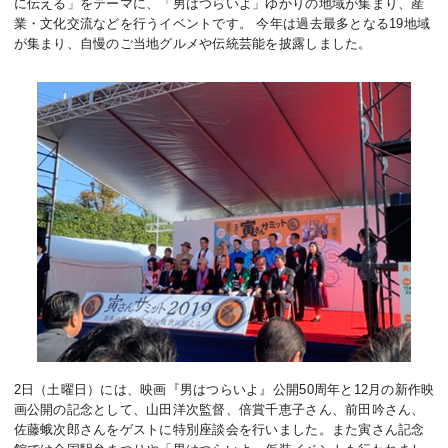
に伝える」をテーマに、「男はつらいよ」ゆかりの地域が集まり、産
業・文化交流などを行うイベントです。 今年は過去最多となる19地域
が集まり、自慢のご当地グルメや伝統芸能を披露しました。
2日（土曜日）には、映画『男はつらいよ』公開50周年と12月の新作映
画公開の記念として、山田洋次監督、倍賞千恵子さん、前田吟さん、
佐藤蛾次郎さんをゲストに特別座談会を行いました。また寅さん記念