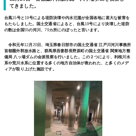
てきました。
台風
15
号と
19
号による堤防決壊や内水氾濫が全国各地に甚大な被害を
もたらしました。国土交通省によると、台風
19
号により決壊した堤防
の数は全国
55
の河川、
79
カ所にのぼったと言います。
令和元年
12
月
20
日、埼玉県春日部市の国土交通省
江戸川河川事務所
首都圏外郭放水路と、群馬県吾妻郡長野原町の国土交通省
関東地方整
備局
八ッ場ダムの会派視察を行いました。この２つにより、利根川水
系や荒川水系に位置する多くの地方自治体が救われた、と多くのメデ
ィアが取り上げた施設です。